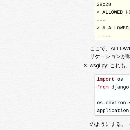
28c28

< ALLOWED_H
---

> # ALLOWED
.....
ここで、ALLOWE
リケーションが動
wsgi.py: これも、
import
from
 django
os
.
environ
.
application
のようにする。（'mysi