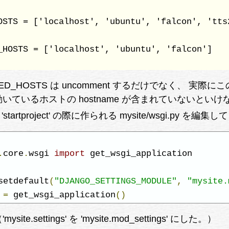
OSTS = ['localhost', 'ubuntu', 'falcon', 'tts
_HOSTS = ['localhost', 'ubuntu', 'falcon']

D_HOSTS は uncomment するだけでなく、 実際に
いているホストの hostname が含まれていないといけ
'startproject' の際に作られる mysite/wsgi.py を編集し
.
core
.
wsgi 
import
 get_wsgi_application

setdefault
(
"DJANGO_SETTINGS_MODULE"
,
"mysite.
 
=
 get_wsgi_application
()
te.settings' を 'mysite.mod_settings' にした。）