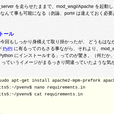
erver を走らせたままで、mod_wsgi/Apache を起動
なんて事も可能になる（勿論、port# は違えておく必要
ストール
今回もしっかり身構えて取り掛かったが、 どうもはな
が
PyPI
に有るってのもさる事ながら、それより、mod_ws
て「Python にインストールする」ってのが驚き。（何だか
odule」っていうイメージがまるっきり間違っていたような気
sudo apt-get install apache2-mpm-prefork apach
tts5:~/pvenv$ nano requirements.in

tts5:~/pvenv$ cat requirements.in
