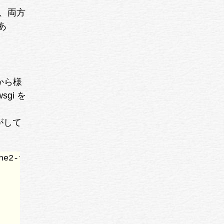
し、両方
あ
から様
gi を
、
がして
e2-threaded-dev
