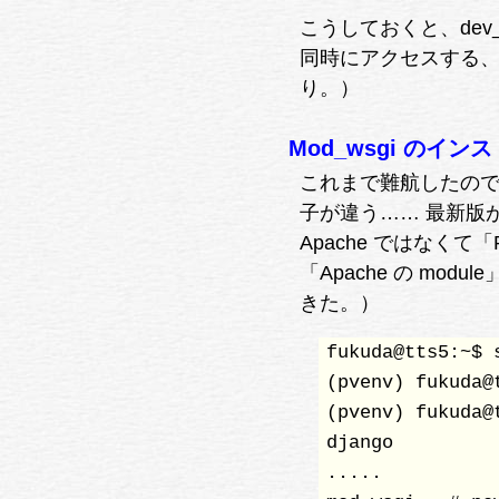
こうしておくと、dev_s
同時にアクセスする、
り。）
Mod_wsgi のイン
これまで難航したので
子が違う…… 最新版
Apache ではなく
「Apache の m
きた。）
fukuda@tts5:~$ 
(pvenv) fukuda@
(pvenv) fukuda@
django

.....
