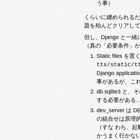
う事）
くらいに纏められるだろう。
題を殆んどクリアし
但し、Django 
（真の「必要条件」
Static fil
tts/static/t
Django appl
事があるが、こ
db.sqlite3 
する必要がある……(OS
dev_server は 
の組合せは原理的に
（すな わち、起動
かうまく行かな