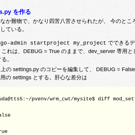
gs.py を作る
なか難物で、かなり四苦八苦させられたが、 今のとこ
足している。
でできるデ
ngo-admin startproject my_project
は、DEBUG = True のままで、dev_server 専用
する。
py: 上の settings.py のコピーを編集して、 DEBUG = Fals
専用の settings とする。肝心な差分は
uda@tts5:~/pvenv/wrm_cwt/mysite$ diff mod_sett
lse

ue
