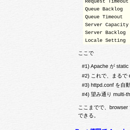
Request Timeout
Queue Backlog  
Queue Timeout  
Server Capacity
Server Backlog 
Locale Setting 
ここで
#1) Apache が 
#2) これで、まるで 
#3) httpd.co
#4) 望み通り multi
ここまでで、browser
できる。