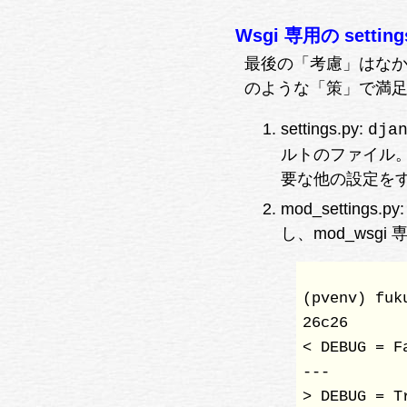
Wsgi 専用の settin
最後の「考慮」はなか
のような「策」で満
settings.py:
dja
ルトのファイル。これ
要な他の設定を
mod_settings.
し、mod_wsgi 
(pvenv) fuk
26c26

< DEBUG = Fa
---

> DEBUG = Tr