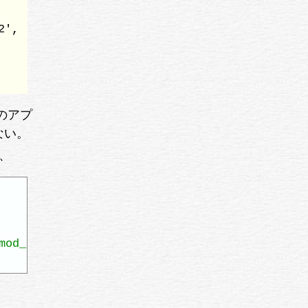
2', 'tts3', 'tts4', 'tts5', 'tts6']

このアプ
ない。
て、
mod_settings"
)