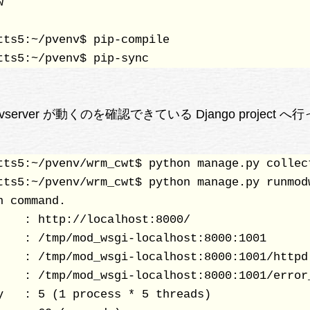


tts5:~/pvenv$ pip-compile

tts5:~/pvenv$ pip-sync
evserver が動くのを確認できている Django project へ
tts5:~/pvenv/wrm_cwt$ python manage.py collect
tts5:~/pvenv/wrm_cwt$ python manage.py runmodw
 command.

    : http://localhost:8000/

    : /tmp/mod_wsgi-localhost:8000:1001

    : /tmp/mod_wsgi-localhost:8000:1001/httpd.
    : /tmp/mod_wsgi-localhost:8000:1001/error_
y   : 5 (1 process * 5 threads)               