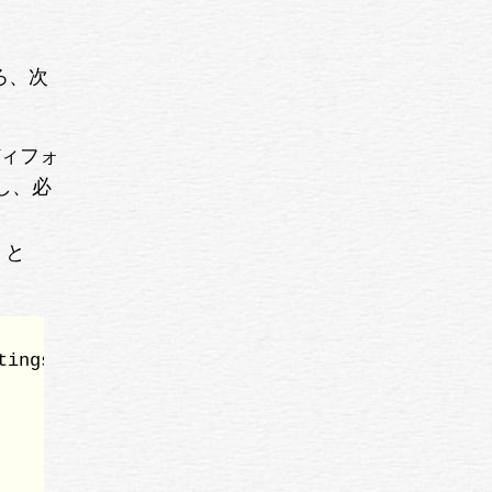
ろ、次
ィフォ
とし、必
e と
ings.py settings.py
