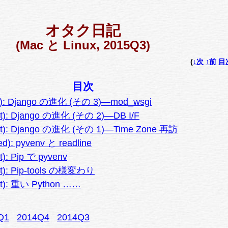
オタク日記
(Mac と Linux, 2015Q3)
(
↓次
↑前
目
目次
ri): Django の進化 (その 3)—mod_wsgi
at): Django の進化 (その 2)—DB I/F
Sat): Django の進化 (その 1)—Time Zone 再訪
d): pyvenv と readline
t): Pip で pyvenv
at): Pip-tools の様変わり
at): 重い Python ……
Q1
2014Q4
2014Q3