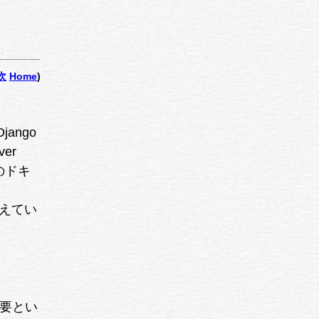
次
Home
)
ango
er
のドキ
えてい
必要とい