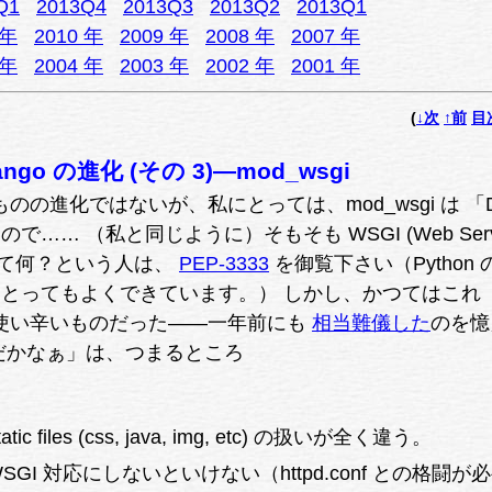
Q1
2013Q4
2013Q3
2013Q2
2013Q1
 年
2010 年
2009 年
2008 年
2007 年
 年
2004 年
2003 年
2002 年
2001 年
(
↓次
↑前
目
: Django の進化 (その 3)—mod_wsgi
のものの進化ではないが、私にとっては、mod_wsgi は 「Dj
…… （私と同じように）そもそも WSGI (Web Serv
ce) って何？という人は、
PEP-3333
を御覧下さい（Python 
とってもよくできています。） しかし、かつてはこれ
はかなり使い辛いものだった——一年前にも
相当難儀した
のを憶
だかなぁ」は、つまるところ
tatic files (css, java, img, etc) の扱いが全く違う。
 WSGI 対応にしないといけない（httpd.conf との格闘が