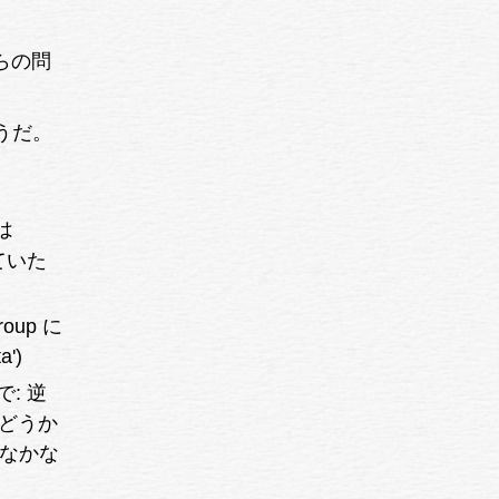
れらの問
うだ。
は
いていた
oup に
')
 で: 逆
かどうか
、なかな