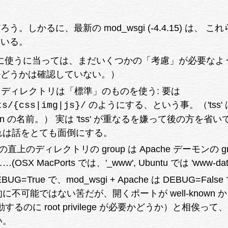
しかるに、最新の mod_wsgi (-4.4.15) は、 こ
ている。
と一緒に使うに当っては、まだいくつかの「考慮」が必要なよ
かどうかは確認していない。）
es を置くディレクトリは「標準」のものを使う: 要は
のようにする、という事。（'tss' 
ts/{css|img|js}/
ication の名前。） 実は 'tss' が重なるを嫌って後の方を省
れは話をとても面倒にする。
と、その直上のディレクトリの group は Apache デーモンの gr
X MacPorts では、'_www', Ubuntu では 'www-data
DEBUG=True で、mod_wsgi + Apache は DEBUG=False
不可能ではない筈だが、開くポートが well-known 
するのに root privilege が必要かどうか）と相俟って
い。