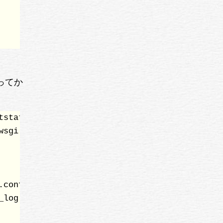
行ってか
static  #1)

sgi     #2)

conf    #3)

log (warn)

        #4)
