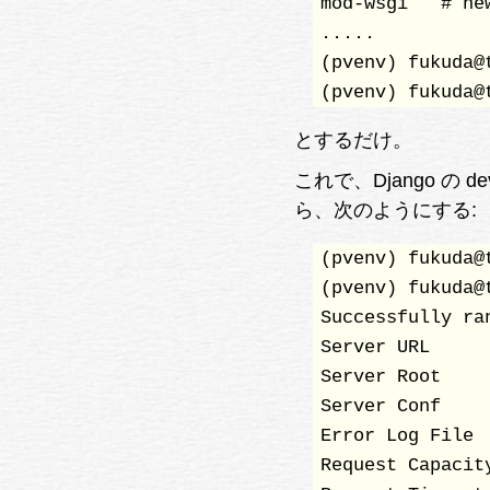
mod-wsgi   # new
.....

(pvenv) fukuda@
(pvenv) fukuda@
とするだけ。
これで、Django の d
ら、次のようにする:
(pvenv) fukuda@
(pvenv) fukuda@
Successfully ran
Server URL     
Server Root    
Server Conf    
Error Log File 
Request Capacit