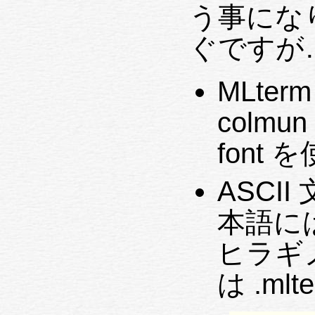
う事にな
ぐですが
MLter
colmun 
font
ASCII
本語には I
ヒラギ
は .mlt