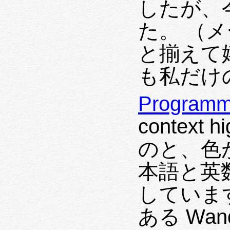
したが、
た。 （
と揃えて
も私だけ
Programm
context
のと、色が
本語と英
していま
ある Wande