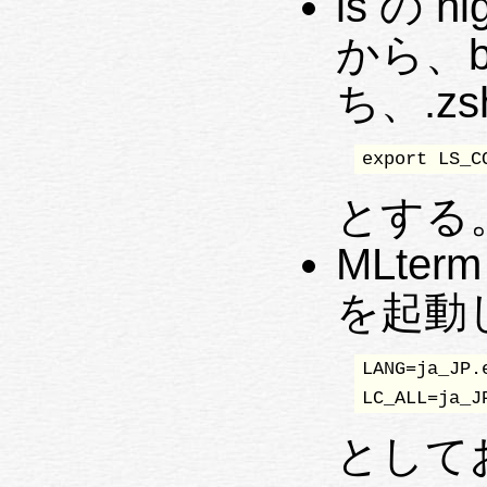
ls の 
から、b
ち、.zs
export LS_C
とする
MLter
を起動
LANG=ja_JP.e
LC_ALL=ja_J
として