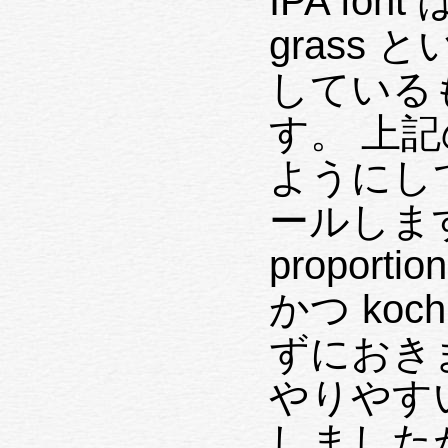
IPA fo
grass
している
す。 上
ようにし
ールします。
propor
かつ koch
ずにおき
やりやす
しましたが