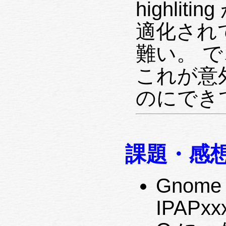
highli
適化され
難い。 
これが意
のにでき
課題・感
Gnome 
IPAPxx