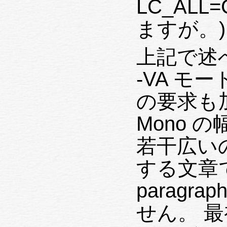
LC_AL
ますが。)
上記で述べ
-VA 
の要求も加
Mono の
若干広い
する文章では
parag
せん。 