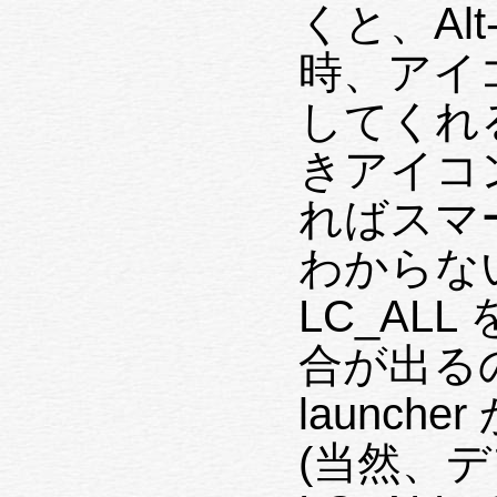
くと、Alt
時、アイコ
してくれ
きアイコン
ればスマ
わからない
LC_AL
合が出る
launche
(当然、デ