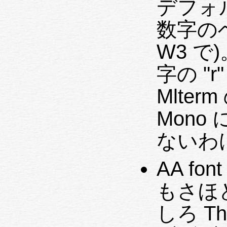
デフォ
数字の
W3 で)
字の "
Mlter
Mon
ないわ
AA fo
もさほ
しろ Th