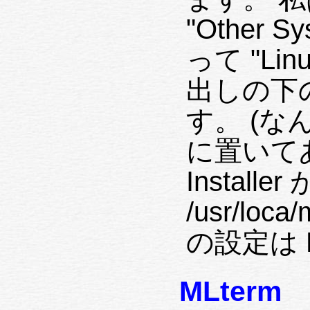
"Other S
って "Linu
出しの下
す。 (
に置いて
Instal
/usr/loca
の設定は F
MLterm