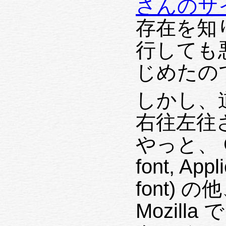
さんのサ
存在を知り
行しても
じめたの
しかし、
右往左往
やっと、 G
font, Appl
font) の他
Mozilla で