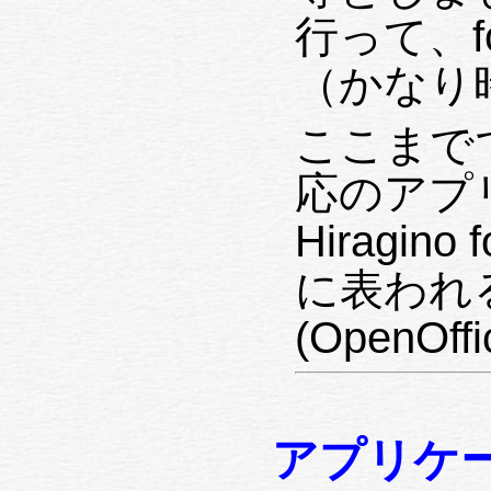
行って、f
（かなり
ここまでで、
応のアプリ
Hiragin
に表われ
(OpenO
アプリケ