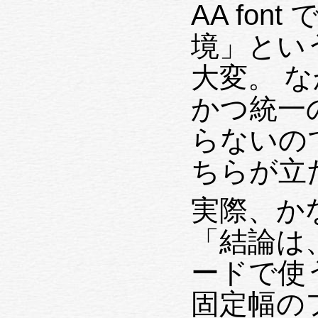
AA font
境」とい
大変。 
かつ統一
らないの
ちらが立
実際、か
「結論は、ML
ードで使う
固定幅の