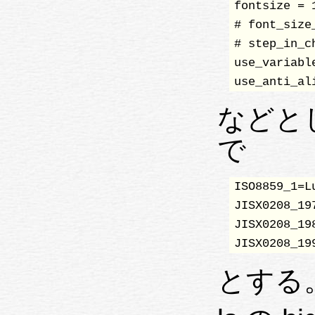
fontsize = 1
# font_size_
# step_in_c
use_variabl
use_anti_al
などとして
で
ISO8859_1=L
JISX0208_19
JISX0208_19
JISX0208_19
とする