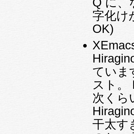
Q に
字化けが
OK)
XEmacs
Hirag
ていま
スト。 Lu
次くら
Hiragi
干太す