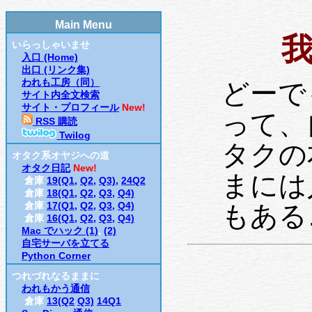
Main Menu
いらっしゃいませ
入口 (Home)
出口 (リンク集)
われも工房（同）
どーで
サイト内全文検索
サイト・プロフィール
New!
って、
RSS 購読
Twilog
タクの
オタク系オヤジへの道
オタク日記
New!
まには
倉庫
19(Q1,
Q2,
Q3),
24Q2
倉庫
18(Q1,
Q2,
Q3,
Q4)
倉庫
17(Q1,
Q2,
Q3,
Q4)
もある
倉庫
16(Q1,
Q2,
Q3,
Q4)
Mac でハック (1)
,
(2)
自宅サーバを立てる
Python Corner
つれづれなるままに
われもかう通信
倉庫
13(Q2
Q3)
14Q1