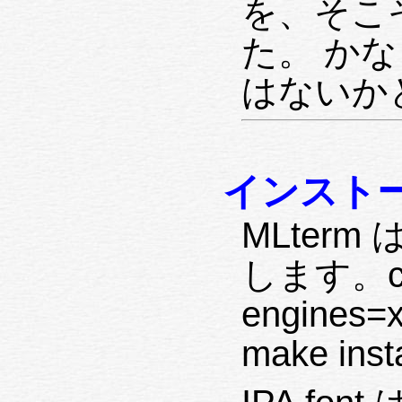
を、そこ
た。 か
はないか
インスト
MLterm 
します。conf
engines
make ins