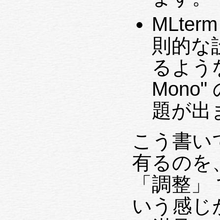
MLte
則的な
るようなも
Mono
題が出
こう書い
有るのを
「調整」
いう感じ