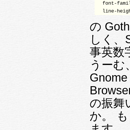
  font-fami
  line-heig
の Go
しく、S
事英数字
うーむ、
Gno
Brow
の振舞
か。 
ます。