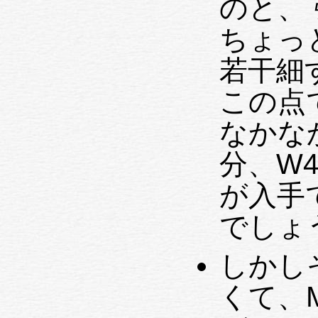
のと、 
ちょっ
若干細
この点で
なかな
分、W4 か
が入手
でしょ
しかしそ
くて、Min