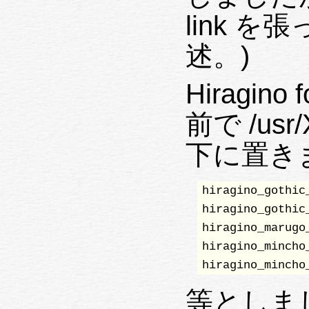
link 
述。)
Hiragi
前で /usr/
下に置き
hiragino_gothic_
hiragino_gothic_
hiragino_marugo_
hiragino_mincho_
hiragino_mincho
等としま