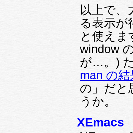
以上で、
る表示が得
と使えます。(
windo
が…。)
man の
の」だと
うか。
XEmacs