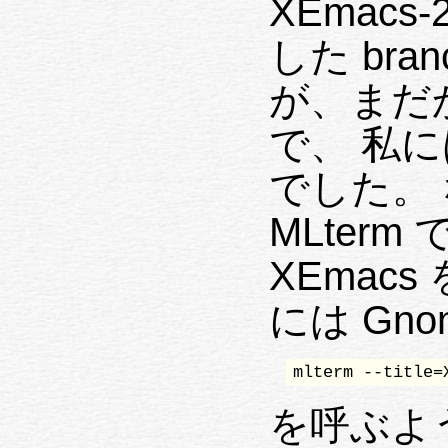
XEmacs-
した br
が、まだ
で、 私
でした。
MLterm
XEmac
には Gnom
mlterm --title=
を呼ぶよ