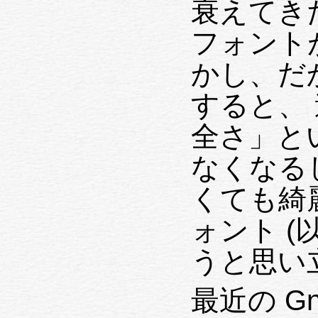
衰えてきた
フォント
かし、だか
すると、 
全さ」と
なくなる
くても綺
ォント (以
うと思い
最近の Gn