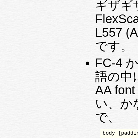
ギザギ
FlexSca
L557 (
です。
FC-4 か
語の中
AA f
い、か
で、
body {paddi