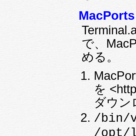
MacPor
Termin
で、Mac
める。
MacPort
を <htt
ダウン
/bin/
/opt/