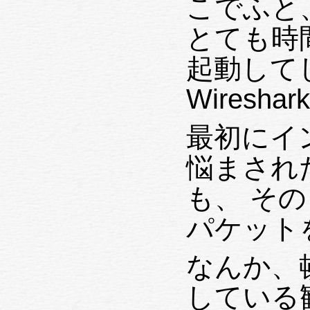
こでふと、
とても時
起動して
Wires
最初にイ
悩まされ
も、 そ
パケット
なんか、
している