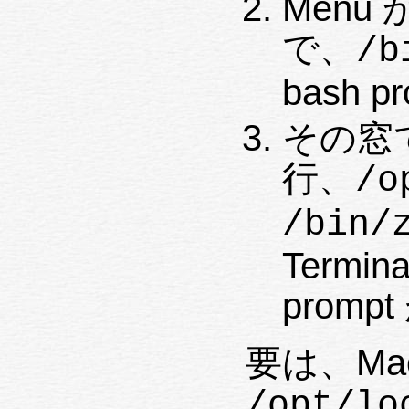
Menu 
で、
/b
bash 
その窓で
行、
/o
/bin/
Termi
prom
要は、Mac
/opt/lo