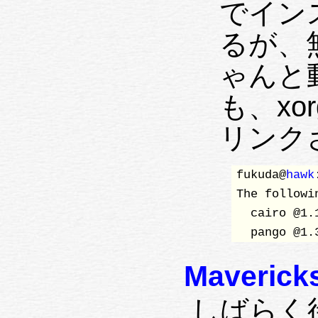
でイン
るが、
ゃんと
も、xor
リンク
fukuda@
hawk
The followi
  cairo @1.
  pango @1.
Maveri
しばらく