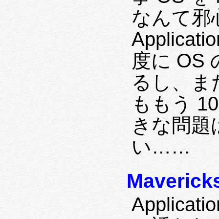
なんて邪
Applic
度に O
るし、また
ももう 1
きな問題
い……
Maveri
Applic