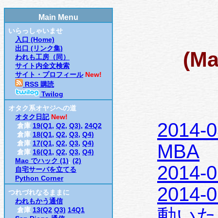
Main Menu
いらっしゃいませ
入口 (Home)
出口 (リンク集)
(Ma
われも工房（同）
サイト内全文検索
サイト・プロフィール
New!
RSS 購読
Twilog
オタク系オヤジへの道
オタク日記
New!
2014-0
倉庫
19(Q1,
Q2,
Q3),
24Q2
倉庫
18(Q1,
Q2,
Q3,
Q4)
倉庫
17(Q1,
Q2,
Q3,
Q4)
MBA
倉庫
16(Q1,
Q2,
Q3,
Q4)
Mac でハック (1)
,
(2)
2014-0
自宅サーバを立てる
Python Corner
2014-0
つれづれなるままに
われもかう通信
動いた
倉庫
13(Q2
Q3)
14Q1