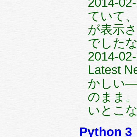
2014-0
ていて、
が表示
でしたな、 
2014-0
Lates
かしい——
のまま。
いとこな
Python 3