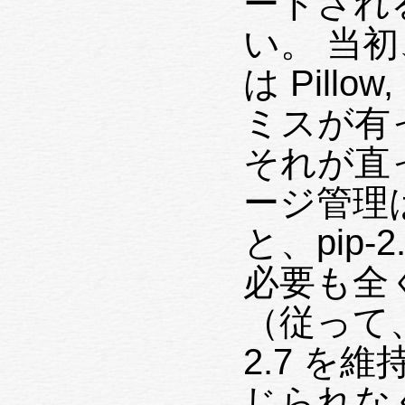
ートされ
い。 当初、
は Pill
ミスが有
それが直っ
ージ管理
と、pip-
必要も全く無
（従って、
2.7 を
じられな