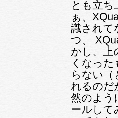
とも立ち
ぁ、XQu
識されて
つ、 XQ
かし、上
くなった
らない（
れるのだ
然のように
ールして