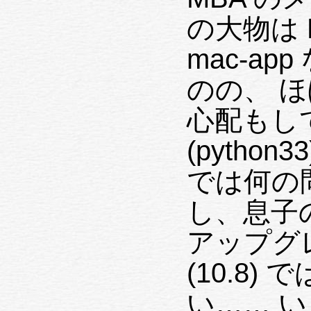
の大物は M
mac-a
のの、 
心配もしてな
(python
では何の問
し、息子の 
アップグ
(10.8
い…… 