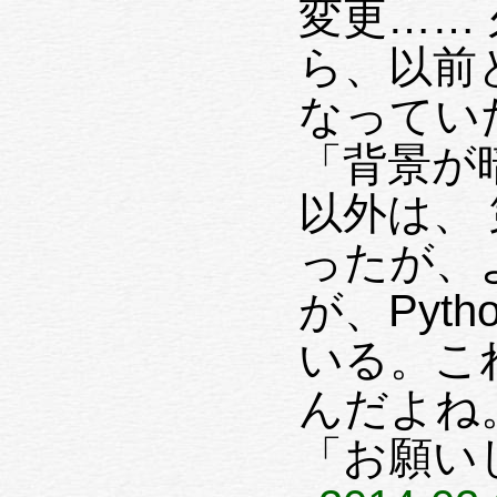
変更……
ら、以前
なってい
「背景が
以外は、
ったが、よく
が、Pyth
いる。こ
んだよね
「お願いし