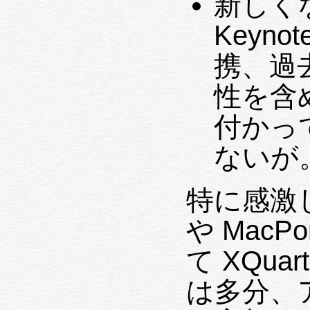
新しくなっ
Keyno
携、過
性を含
付かっ
ないが
特に感激し
や MacP
て XQu
は多分、