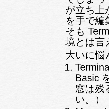
が立ち上
を手で編
そも Ter
境とは言
大いに悩
Termi
Basi
窓は残るが
い。）