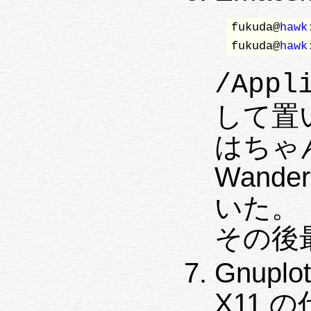
fukuda@
hawk
fukuda@
hawk
/Appl
して置い
はちゃ
Wande
いた。 
その後
Gnup
X11 