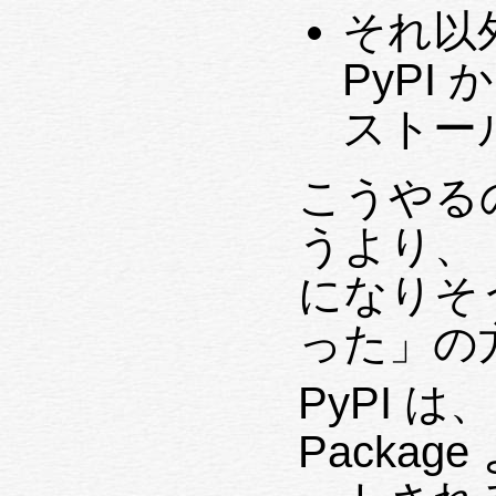
それ以外の
PyPI か
ストー
こうやる
うより、「v
になりそ
った」の
PyPI は、M
Packa