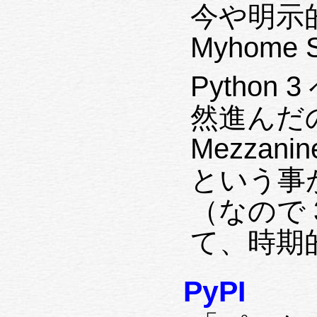
今や明示的
Myhome
Python
然進んだの
Mezzan
という事
（なので 
て、時期
PyPI