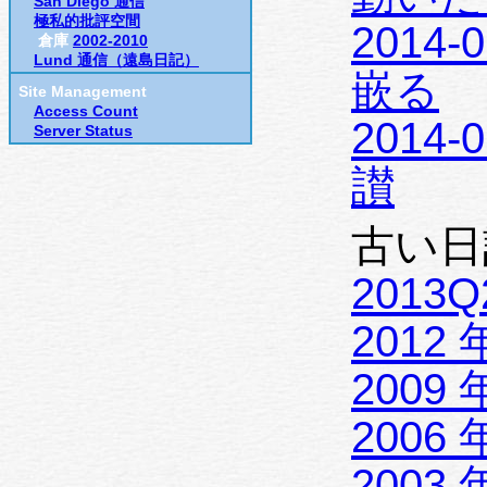
San Diego 通信
極私的批評空間
2014-0
倉庫
2002-2010
Lund 通信（遠島日記）
嵌る
Site Management
Access Count
2014-0
Server Status
讃
古い日
2013Q
2012 
2009 
2006 
2003 