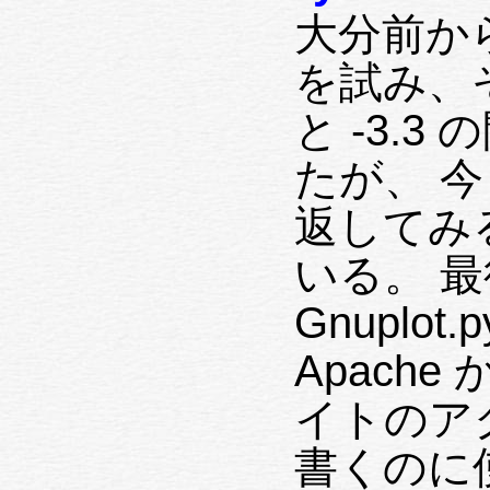
大分前から
を試み、そ
と -3.
たが、 今
返してみる
いる。 
Gnuplo
Apach
イトのア
書くのに