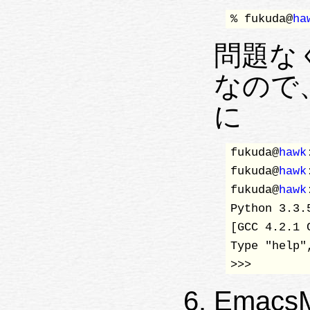
% fukuda@
ha
問題な
なので、
に
fukuda@
hawk
fukuda@
hawk
fukuda@
hawk
Python 3.3.
[GCC 4.2.1 
Type "help"
>>> 
Emac