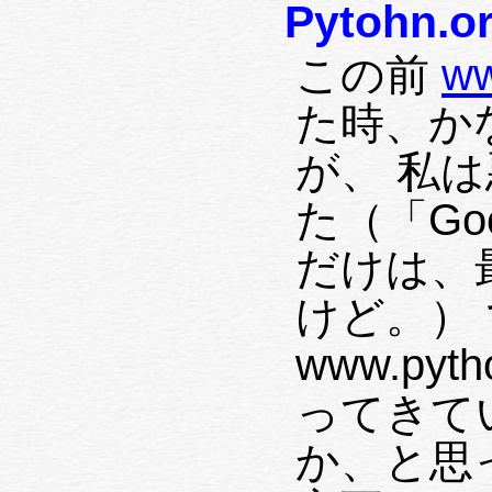
Pytohn.o
この前
ww
た時、か
が、 私
た（「Go
だけは、
けど。）
www.py
ってきて
か、と思