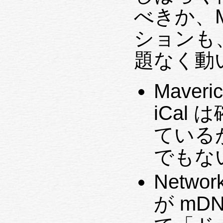
べきか、M
ションも、
題なく動
Maver
iCal
ている
でもな
Netwo
が mD