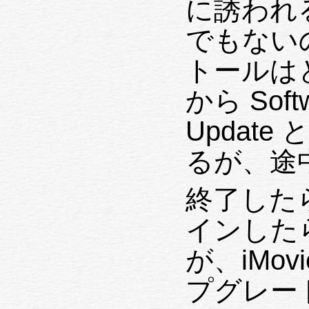
に誘われ
でもないの
トールはと
から Soft
Updat
るが、途
終了した
インしたら、
が、iMovi
プグレー