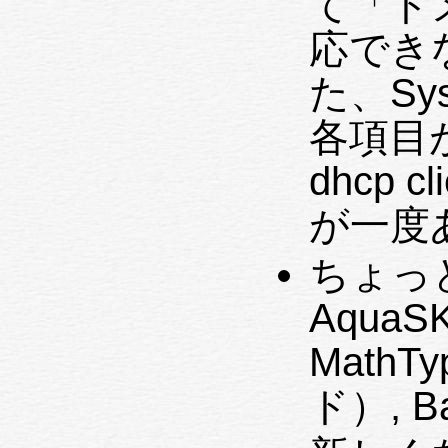
て「ド
応でき
た、Syst
各項目
dhcp 
が一度
ちょっと
AquaS
MathT
ド）, B