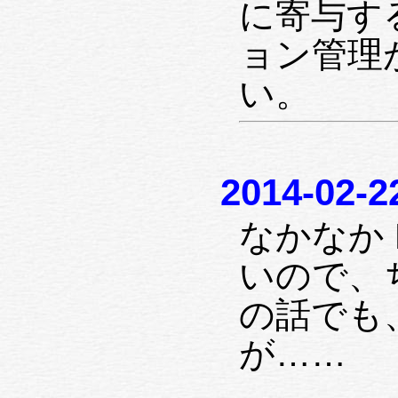
に寄与す
ョン管理
い。
2014-02-2
なかなか 
いので、ち
の話でも
が……