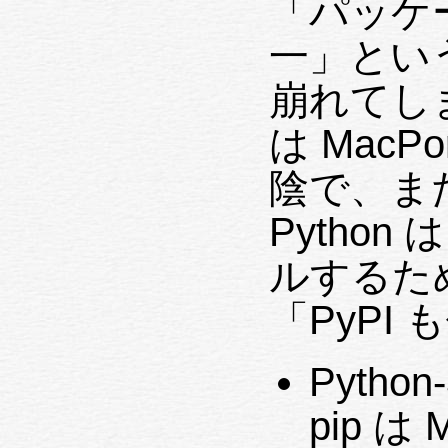
「パッケー
一」とい
崩れてしま
は MacPo
陰で、ま
Python
ルするため
「PyPI
Python-
pip は