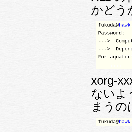
かどう
fukuda@
hawk
Password:

--->  Compu
--->  Depen
For aquater
    .... 
xorg
ないよう
まうの
fukuda@
hawk