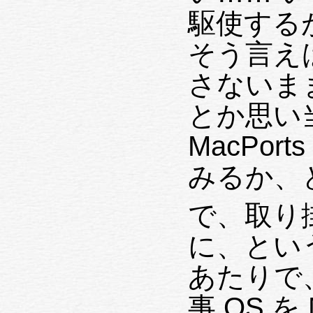
駆使する
そう言えば、"
さないま
とか思い
MacPo
みるか、
で、取り掛
に、とい
あたりで
事 OS を