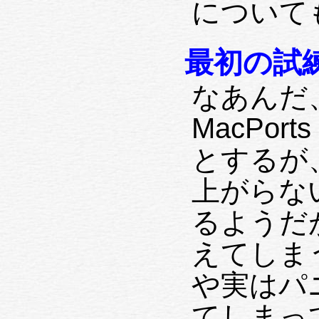
についても
最初の試練—T
なあんだ
MacPo
とするが、何
上がらな
るようだ
えてしま
や実はパニ
てしまってい