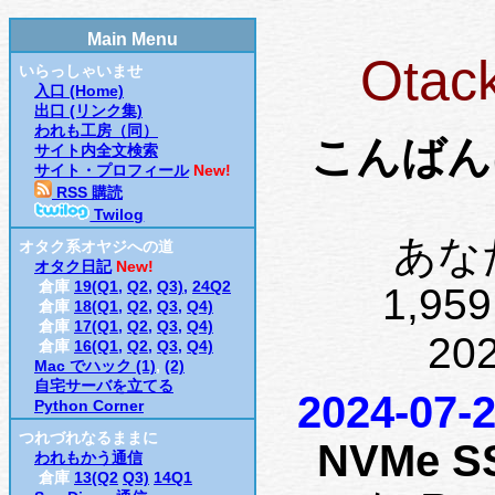
Main Menu
Otac
いらっしゃいませ
入口 (Home)
出口 (リンク集)
われも工房（同）
こんばん
サイト内全文検索
サイト・プロフィール
New!
RSS 購読
Twilog
あな
オタク系オヤジへの道
オタク日記
New!
倉庫
19(Q1,
Q2,
Q3),
24Q2
1,9
倉庫
18(Q1,
Q2,
Q3,
Q4)
倉庫
17(Q1,
Q2,
Q3,
Q4)
202
倉庫
16(Q1,
Q2,
Q3,
Q4)
Mac でハック (1)
,
(2)
自宅サーバを立てる
2024-07-2
Python Corner
つれづれなるままに
NVMe S
われもかう通信
倉庫
13(Q2
Q3)
14Q1