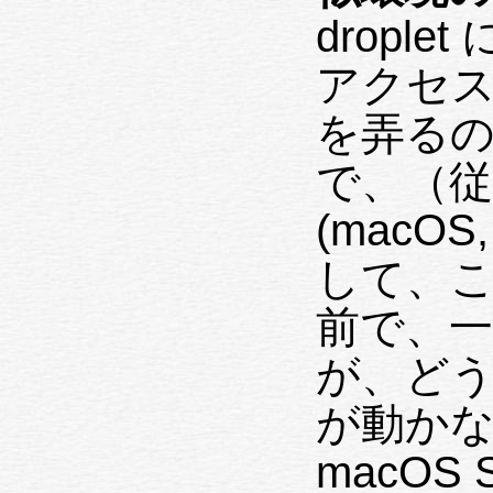
dropl
アクセス
を弄る
で、（従
(macO
して、こ
前で、一気
が、ど
が動かない。
macOS 