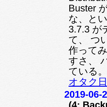
Buste
な、とい
3.7.
て、 つい
作って
すさ、 
ている。
オタク
2019-06-2
(4: Back