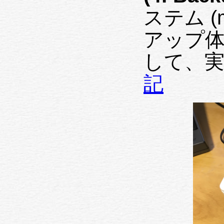
ステム (
アップ体
して、実
記