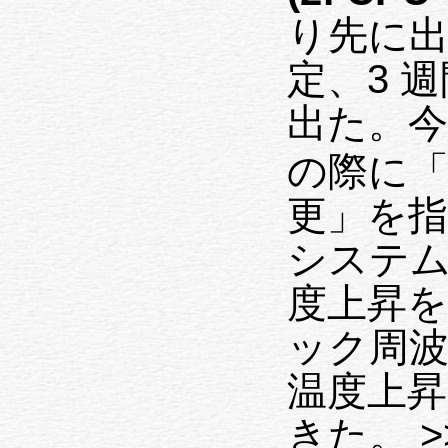
り先に出し
定、3 
出た。
の際に
更」を
システムで
度上昇
ック周
温度上
きた。 >