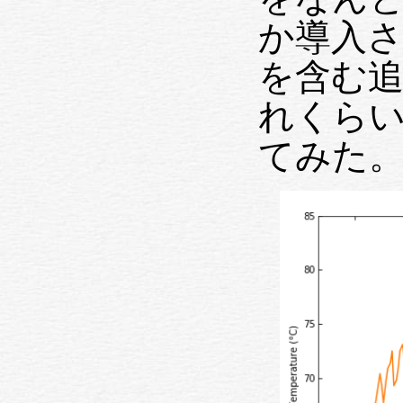
か導入され
を含む
れくら
てみた。