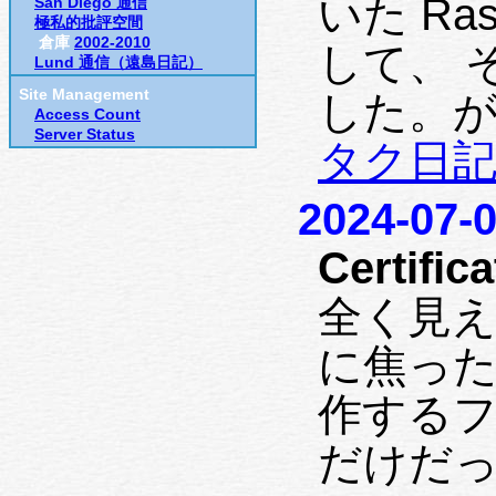
いた Ras
San Diego 通信
極私的批評空間
倉庫
2002-2010
して、 
Lund 通信（遠島日記）
Site Management
した。が
Access Count
Server Status
タク日
2024-07-0
Certifica
全く見
に焦ったが
作するファ
だけだっ