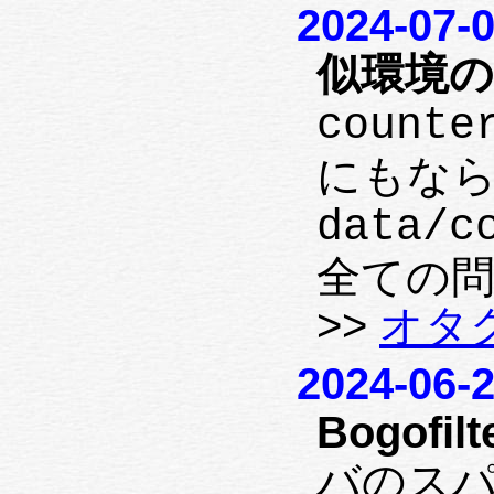
2024-07-
似環境の
counte
にもな
data/c
全ての問
>>
オタ
2024-06-
Bogofilt
バのス